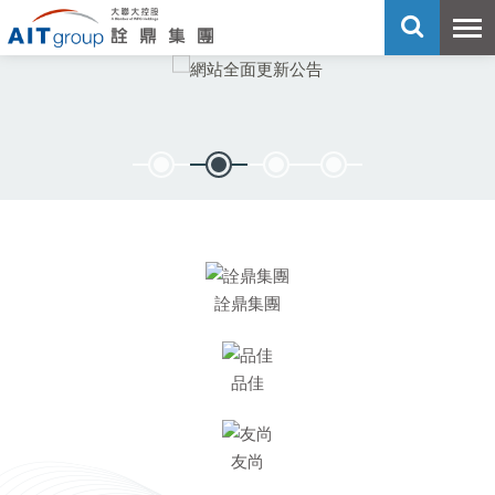
詮鼎集團
品佳
友尚