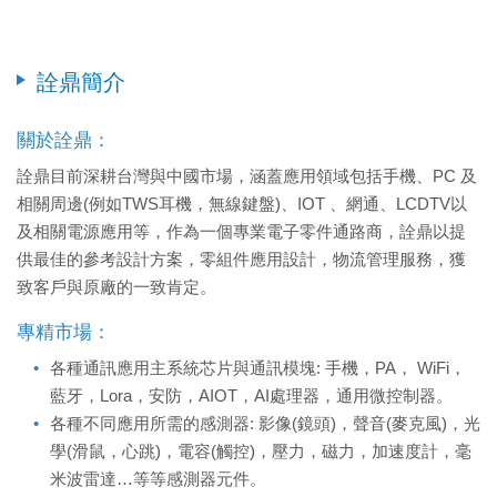
詮鼎簡介
關於詮鼎：
詮鼎目前深耕台灣與中國市場，涵蓋應用領域包括手機、
PC
及
相關周邊
(
例如
TWS
耳機，無線鍵盤
)
、
IOT
、網通、
LCD
TV
以
及相關電源應用等，作為一個專業電子零件通路商，詮鼎以提
供最佳的參考設計方案，零組件應用設計，物流管理服務，獲
致客戶與原廠的一致肯定
。
專精市場：
各種通訊應用主系統芯片與通訊模塊: 手機，PA， WiFi，
藍牙，Lora，安防，AIOT，AI處理器，通用微控制器。
各種不同應用所需的感測器: 影像(鏡頭)，聲音(麥克風)，光
學(滑鼠，心跳)，電容(觸控)，壓力，磁力，加速度計，毫
米波雷達…等等感測器元件。