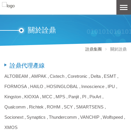
關於詮鼎
詮鼎集團
關於詮鼎
詮鼎代理產線
ALTOBEAM ,
AMPAK ,
Cixtech ,
Coretronic ,
Delta ,
ESMT ,
FORMOSA ,
HAILO ,
HOSINGLOBAL ,
Innoscience ,
IPU ,
Kingston ,
KIOXIA ,
MCC ,
MPS ,
Panjit ,
PI ,
PixArt ,
Qualcomm ,
Richtek ,
ROHM ,
SCY ,
SMARTSENS ,
Socionext ,
Synaptics ,
Thundercomm ,
VANCHIP ,
Wolfspeed ,
XMOS