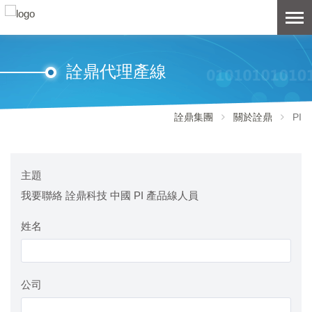
詮鼎代理產線
詮鼎集團
關於詮鼎
PI
主題
我要聯絡 詮鼎科技 中國 PI 產品線人員
姓名
公司