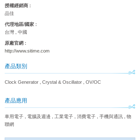
授權經銷商 :
品佳
代理地區/國家 :
台灣
,
中國
原廠官網 :
http://www.sitime.com
產品類別
Clock Generator
,
Crystal & Oscillator
,
OV/OC
產品應用
車用電子
,
電腦及週邊
,
工業電子
,
消費電子
,
手機與通訊
,
物
聯網