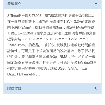
產線簡介
SiTime正推廣SIT8003、SIT8033低功耗振盪器系列產品。
在一般典型組態下，低功耗振盪器在1.8V～3.3V的電壓範
圍下約耗3.5mA，啟動時間僅需3ms，此系列產品亦提供
可輸出1～110MHz頻率之設計彈性，並提供客戶四種業界
標準封裝（7.0×5.0mm；5.0× 3.2mm；3.2×2.5mm；
2.5×2.0mm）的產品。由於低功耗以及快速啟動時間的設
計特性，可滿足手持式裝置滿足的設計需求。除了低功耗
特性外，產品頻率抖動亦低於3ps RMS，特性相近於一般
固定頻率石英振盪器之甚至更佳，可應用於多種Video或串
列協定應用的時脈 信號源，諸如USB、SATA、以及
Gigabit Ethernet等。.
聯絡窗口