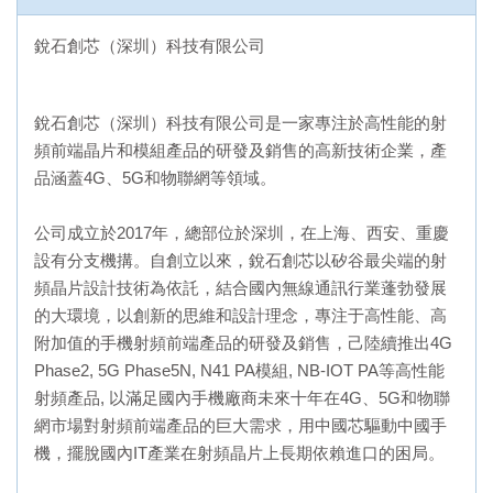
銳石創芯（深圳）科技有限公司
銳石創芯（深圳）科技有限公司是一家專注於高性能的射
頻前端晶片和模組產品的研發及銷售的高新技術企業，產
品涵蓋4G、5G和物聯網等領域。
公司成立於2017年，總部位於深圳，在上海、西安、重慶
設有分支機搆。自創立以來，銳石創芯以矽谷最尖端的射
頻晶片設計技術為依託，結合國內無線通訊行業蓬勃發展
的大環境，以創新的思維和設計理念，專注于高性能、高
附加值的手機射頻前端產品的研發及銷售，己陸續推出4G
Phase2, 5G Phase5N, N41 PA模組, NB-IOT PA等高性能
射頻產品, 以滿足國內手機廠商未來十年在4G、5G和物聯
網市場對射頻前端產品的巨大需求，用中國芯驅動中國手
機，擺脫國內IT產業在射頻晶片上長期依賴進口的困局。