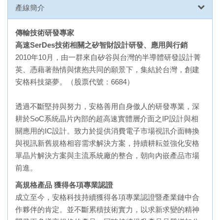
產線簡介
傳輸技術研發專家
高速SerDes
技術相關之矽智財設計研發、應用與行銷
2010年10月，由一群來自矽谷與台灣的半導體研發設計菁
英、憑藉著熱情與懷抱共同的願景下，集結於台灣，創建
安格科技築夢。（股票代號：6684）
透過不斷堅持與努力，安格善用自身傲人的研發專業，深
耕於SoC系統晶片內部的超高速實體層介面之IP設計與相
關應用的IC設計。致力於提供消費電子市場視訊介面轉換
與視訊新舊規格相容需求解決方案，持續耕耘並強化安格
單晶片解決方案與主流系統廠的整合，朝向內嵌產品市場
前進。
高規格產品
獲得各項專業認證
成立至今，安格科技持續獲得各項專業認證暨產業鏈中合
作夥伴的肯定。並不斷累積技術實力，以求新求變的精神