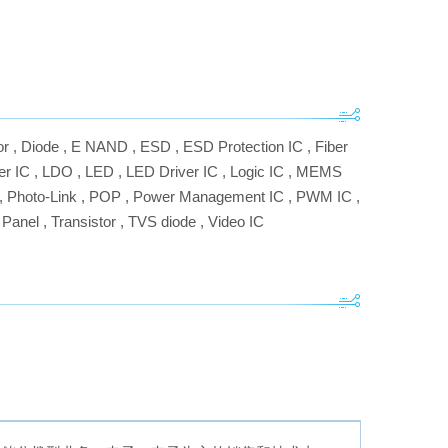
or
,
Diode
,
E NAND
,
ESD
,
ESD Protection IC
,
Fiber
er IC
,
LDO
,
LED
,
LED Driver IC
,
Logic IC
,
MEMS
,
Photo-Link
,
POP
,
Power Management IC
,
PWM IC
,
Panel
,
Transistor
,
TVS diode
,
Video IC