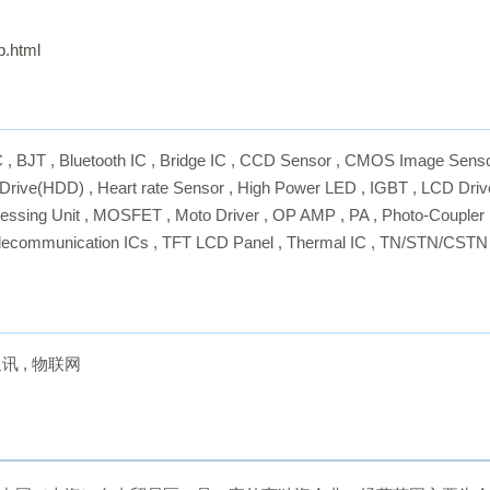
p.html
C
,
BJT
,
Bluetooth IC
,
Bridge IC
,
CCD Sensor
,
CMOS Image Sens
 Drive(HDD)
,
Heart rate Sensor
,
High Power LED
,
IGBT
,
LCD Driv
essing Unit
,
MOSFET
,
Moto Driver
,
OP AMP
,
PA
,
Photo-Coupler
lecommunication ICs
,
TFT LCD Panel
,
Thermal IC
,
TN/STN/CSTN 
通讯
,
物联网